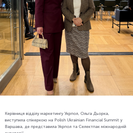
Керівниця відділу маркетингу Укрпол, Ольга Дьорка,
виступила спікеркою на Polish Ukrainian Financial Summit у
Варшава, де представила Укрпол та Селектпак міжнародній