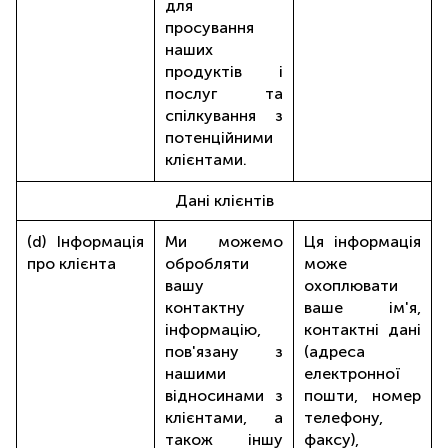
для
просування
наших
продуктів і
послуг та
спілкування з
потенційними
клієнтами.
Дані клієнтів
(d) Інформація
Ми можемо
Ця інформація
про клієнта
обробляти
може
вашу
охоплювати
контактну
ваше ім'я,
інформацію,
контактні дані
пов'язану з
(адреса
нашими
електронної
відносинами з
пошти, номер
клієнтами, а
телефону,
також іншу
факсу),