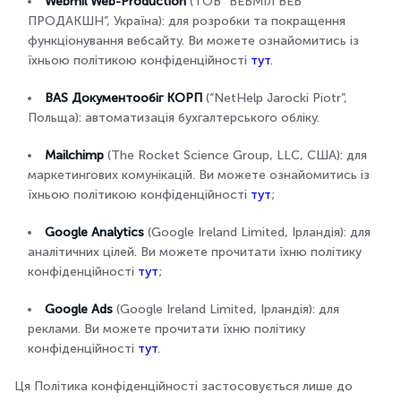
Webmil Web-Production
(ТОВ “ВЕБМІЛ ВЕБ
ПРОДАКШН”, Україна): для розробки та покращення
функціонування вебсайту. Ви можете ознайомитись із
їхньою політикою конфіденційності
тут
.
BAS Документообіг КОРП
(“NetHelp Jarocki Piotr”,
Польща): автоматизація бухгалтерського обліку.
Mailchimp
(The Rocket Science Group, LLC, США): для
маркетингових комунікацій. Ви можете ознайомитись із
їхньою політикою конфіденційності
тут
;
Google Analytics
(Google Ireland Limited, Ірландія): для
аналітичних цілей. Ви можете прочитати їхню політику
конфіденційності
тут
;
Google Ads
(Google Ireland Limited, Ірландія): для
реклами. Ви можете прочитати їхню політику
конфіденційності
тут
.
Ця Політика конфіденційності застосовується лише до