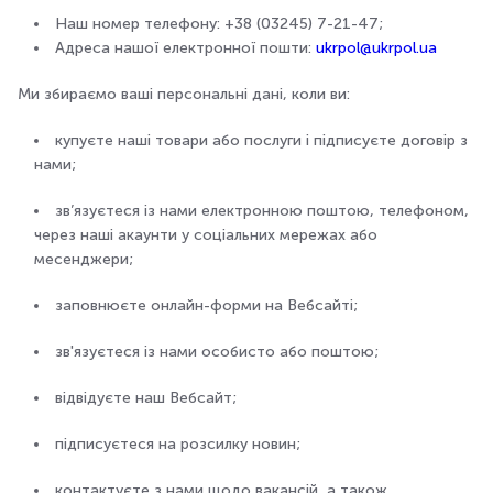
Наш номер телефону: +38 (03245) 7-21-47;
Адреса нашої електронної пошти:
ukrpol@ukrpol.ua
Ми збираємо ваші персональні дані, коли ви:
купуєте наші товари або послуги і підписуєте договір з
нами;
зв’язуєтеся із нами електронною поштою, телефоном,
через наші акаунти у соціальних мережах або
месенджери;
заповнюєте онлайн-форми на Вебсайті;
зв'язуєтеся із нами особисто або поштою;
відвідуєте наш Вебсайт;
підписуєтеся на розсилку новин;
контактуєте з нами щодо вакансій, а також