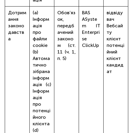
Дотрим
(a)
Обов’яз
BAS
відвіду
ання
Інформ
ок,
ASyste
вач
законо
ація
передб
m IT
Вебсай
давств
про
ачений
Enterpri
ту
а
файли
законо
se
клієнт
cookie
м (ст.
ClickUp
потенці
(b)
11 (ч. 1,
йний
Автома
п. 5)
клієнт
тично
кандид
зібрана
ат
інформ
ація (c)
Інформ
ація
про
потенці
йного
клієнта
(d)