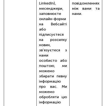
LinkedIn),
повідомленнях
месенджери,
між вами та
заповнюєте
нами.
онлайн-форми
на Вебсайті
або
підписуєтеся
на розсилку
новин,
зв'язуєтеся з
нами
особисто або
поштою, ми
можемо
збирати певну
інформацію
про вас. Ми
можемо
обробляти цю
інформацію