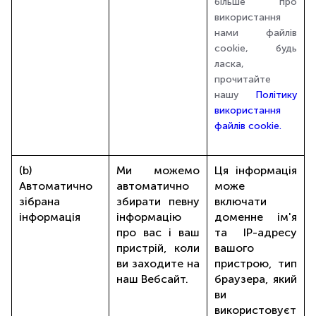
більше про
використання
нами файлів
cookie, будь
ласка,
прочитайте
нашу
Політику
використання
файлів cookie.
(b)
Ми можемо
Ця інформація
Автоматично
автоматично
може
зібрана
збирати певну
включати
інформація
інформацію
доменне ім'я
про вас і ваш
та IP-адресу
пристрій, коли
вашого
ви заходите на
пристрою, тип
наш Вебсайт.
браузера, який
ви
використовуєт