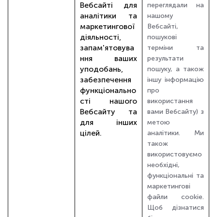
Вебсайті для
переглядали на
аналітики та
нашому
маркетингової
Вебсайті,
діяльності,
пошукові
запам'ятовува
терміни та
ння ваших
результати
уподобань,
пошуку, а також
забезпечення
іншу інформацію
функціонально
про
сті нашого
використання
Вебсайту та
вами Вебсайту) з
для інших
метою
цілей.
аналітики. Ми
також
використовуємо
необхідні,
функціональні та
маркетингові
файли cookie.
Щоб дізнатися