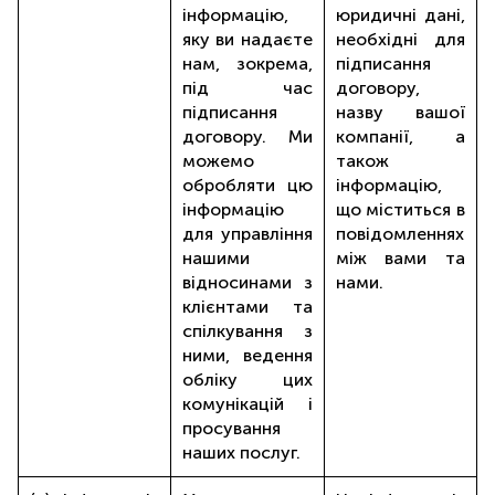
інформацію,
юридичні дані,
яку ви надаєте
необхідні для
нам, зокрема,
підписання
під час
договору,
підписання
назву вашої
договору. Ми
компанії, а
можемо
також
обробляти цю
інформацію,
інформацію
що міститься в
для управління
повідомленнях
нашими
між вами та
відносинами з
нами.
клієнтами та
спілкування з
ними, ведення
обліку цих
комунікацій і
просування
наших послуг.