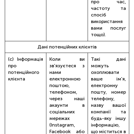
про час,
частоту та
спосіб
використання
вами послуг
тощо).
Дані потенційних клієнтів
(c) Інформація
Коли ви
Такі дані
про
зв'язуєтеся з
можуть
потенційного
нами
охоплювати
клієнта
електронною
ваше ім'я,
поштою,
електронну
телефоном,
пошту, номер
через наші
телефону,
акаунти в
назву вашої
соціальних
компанії та
мережах
будь-яку іншу
(Instagram,
інформацію,
Facebook або
що міститься в