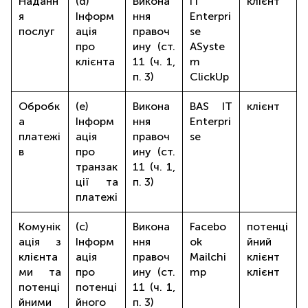
Наданн
(d)
Викона
IT
клієнт
я
Інформ
ння
Enterpri
послуг
ація
правоч
se
про
ину (ст.
ASyste
клієнта
11 (ч. 1,
m
п. 3)
ClickUp
Обробк
(e)
Викона
BAS IT
клієнт
а
Інформ
ння
Enterpri
платежі
ація
правоч
se
в
про
ину (ст.
транзак
11 (ч. 1,
ції та
п. 3)
платежі
Комунік
(c)
Викона
Facebo
потенці
ація з
Інформ
ння
ok
йний
клієнта
ація
правоч
Mailchi
клієнт
ми та
про
ину (ст.
mp
клієнт
потенці
потенці
11 (ч. 1,
йними
йного
п. 3)