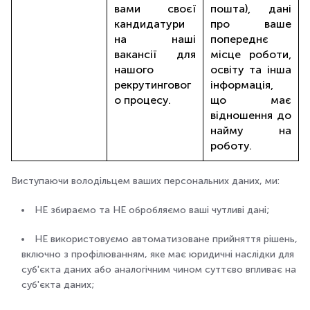
вами своєї
пошта), дані
кандидатури
про ваше
на наші
попереднє
вакансії для
місце роботи,
нашого
освіту та інша
рекрутинговог
інформація,
о процесу.
що має
відношення до
найму на
роботу.
Виступаючи володільцем ваших персональних даних, ми:
НЕ збираємо та НЕ обробляємо ваші чутливі дані;
НЕ використовуємо автоматизоване прийняття рішень,
включно з профілюванням, яке має юридичні наслідки для
суб'єкта даних або аналогічним чином суттєво впливає на
суб'єкта даних;