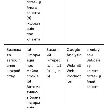
потенці
йного
клієнта
(d)
Інформ
ація
про
клієнта
Безпека
(a)
Законн
Google
відвіду
та
Інформ
ий
Analytic
вач
запобіг
ація
інтерес
s
Вебсай
ання
про
(ст. 11
Webmill
ту
шахрай
файли
(ч. 1, п.
Web-
клієнт
ству
cookie
6)
Product
потенці
(b)
ion
йний
Автома
клієнт
тично
зібрана
інформ
ація