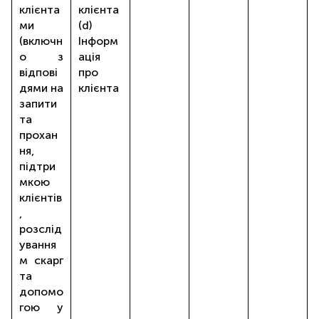
клієнта
клієнта
ми
(d)
(включн
Інформ
о з
ація
відпові
про
дями на
клієнта
запити
та
прохан
ня,
підтри
мкою
клієнтів
,
розслід
ування
м скарг
та
допомо
гою у