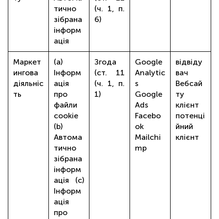
тично
(ч. 1, п.
зібрана
6)
інформ
ація
Маркет
(a)
Згода
Google
відвіду
ингова
Інформ
(ст. 11
Analytic
вач
діяльніс
ація
(ч. 1, п.
s
Вебсай
ть
про
1)
Google
ту
файли
Ads
клієнт
cookie
Facebo
потенці
(b)
ok
йний
Автома
Mailchi
клієнт
тично
mp
зібрана
інформ
ація (c)
Інформ
ація
про