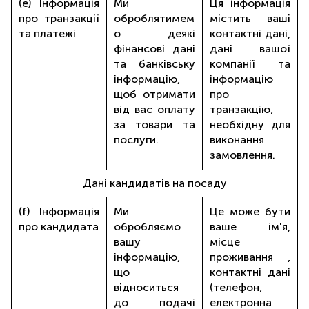
(e) Інформація
Ми
Ця інформація
про транзакції
оброблятимем
містить ваші
та платежі
о деякі
контактні дані,
фінансові дані
дані вашої
та банківську
компанії та
інформацію,
інформацію
щоб отримати
про
від вас оплату
транзакцію,
за товари та
необхідну для
послуги.
виконання
замовлення.
Дані кандидатів на посаду
(f) Інформація
Ми
Це може бути
про кандидата
обробляємо
ваше ім'я,
вашу
місце
інформацію,
проживання ,
що
контактні дані
відноситься
(телефон,
до подачі
електронна