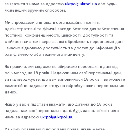
зв'язатися з нами за адресою
ukrpol@ukrpol.ua
або будь-
яким іншим зручним способом.
Ми впровадили відповідні організаційні, технічні,
адміністративні та фізичні заходи безпеки для забезпечення
постійної конфіденційності, цілісності, доступності та
стійкості систем і сервісів, які обробляють персональні дані,
і вчасно відновимо доступність та доступ до інформації у
разі фізичного або технічного інциденту.
Як правило, ми свідомо не збираємо персональні дані від
осіб молодше 18 років. Надаючи нам свої персональні дані,
ви підтверджуєте, що вам виповнилося 18 років і, ви можете
самостійно надавати згоду на обробку ваших персональних
даних.
Якщо у вас є підстави вважати, що дитина до 18 років
надала нам свої персональні дані, будь ласка, зв'яжіться з
нами за адресою
ukrpol@ukrpol.ua
.
У цьому розділі ми підсумували права, які ви маєте