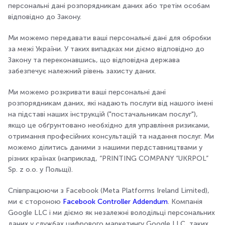
персональні дані розпорядникам даних або третім особам
відповідно до Закону.
Ми можемо передавати ваші персональні дані для обробки
за межі України. У таких випадках ми діємо відповідно до
Закону та переконавшись, що відповідна держава
забезпечує належний рівень захисту даних.
Ми можемо розкривати ваші персональні дані
розпорядникам даних, які надають послуги від нашого імені
на підставі наших інструкцій ("постачальникам послуг"),
якщо це обґрунтовано необхідно для управління ризиками,
отримання професійних консультацій та надання послуг. Ми
можемо ділитись даними з нашими пердставництвами у
різних країнах (наприклад, “PRINTING COMPANY “UKRPOL”
Sp. z o.o. у Польщі).
Співпрацюючи з Facebook (Meta Platforms Ireland Limited),
ми є стороною
Facebook Controller Addendum
. Компанія
Google LLC і ми діємо як незалежні володільці персональних
даних у службах цифрового маркетингу Google LLC, таких