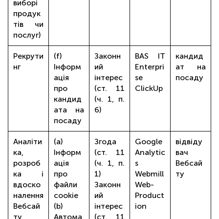
виборі
продук
тів чи
послуг)
Рекрути
(f)
Законн
BAS IT
кандид
нг
Інформ
ий
Enterpri
ат на
ація
інтерес
se
посаду
про
(ст. 11
ClickUp
кандид
(ч. 1, п.
ата на
6)
посаду
Аналіти
(a)
Згода
Google
відвіду
ка,
Інформ
(ст. 11
Analytic
вач
розроб
ація
(ч. 1, п.
s
Вебсай
ка і
про
1)
Webmill
ту
вдоско
файли
Законн
Web-
налення
cookie
ий
Product
Вебсай
(b)
інтерес
ion
ту
Автома
(ст. 11