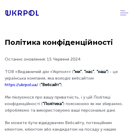
Політика конфіденційності
Останнє оновлення: 15 Червеня 2024
ТОВ «Видавничий дім «Укрпол»» (
“ми”
,
“нас”
,
“наш”
) - це
українська компанія, яка володіє вебсайтом
https://ukrpol.ua/
(
“Вебсайт”
).
Ми піклуємося про вашу приватність, і у цій Політиці
конфіденційності (
“Політика”
) пояснюємо як ми збираємо,
обробляємо та використовуємо ваші персональні дані.
Ви можете бути відвідувачем Вебсайту, потенційним
клієнтом, клієнтом або кандидатом на посаду у наших