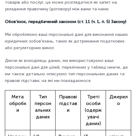
товарів або послуг, це може розглядатися як запит на
укладення правочину (договору) між вами та нами.
Обов’язок, передбачений законом (ст. 11 (ч. 1, п. 5) Закону)
Ми обробляємо ваші персональні дані для виконання наших
юридичних зобов'язань, таких як дотримання податкових
або регуляторних вимог.
Діючи як володілець даних, ми використовуємо ваші
персональні дані для цілей, перелічених у таблиці нижче, де
ми також детально описуємо тип персональних даних та
правові підстави, на які ми покладаємося.
Мета
Тип
Правові
Треті
Джерел
обробк
персон
підстав
особи
о
и
альних
и
(одерж
даних
увачі
даних)