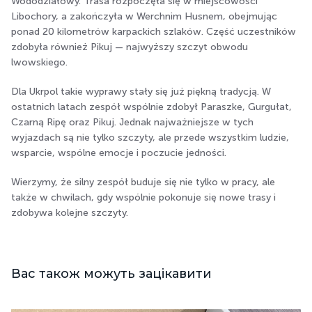
Wododziałowy. Trasa rozpoczęła się w miejscowości
Libochory, a zakończyła w Werchnim Husnem, obejmując
ponad 20 kilometrów karpackich szlaków. Część uczestników
zdobyła również Pikuj — najwyższy szczyt obwodu
lwowskiego.
Dla Ukrpol takie wyprawy stały się już piękną tradycją. W
ostatnich latach zespół wspólnie zdobył Paraszke, Gurgułat,
Czarną Ripę oraz Pikuj. Jednak najważniejsze w tych
wyjazdach są nie tylko szczyty, ale przede wszystkim ludzie,
wsparcie, wspólne emocje i poczucie jedności.
Wierzymy, że silny zespół buduje się nie tylko w pracy, ale
także w chwilach, gdy wspólnie pokonuje się nowe trasy i
zdobywa kolejne szczyty.
Вас також можуть зацікавити