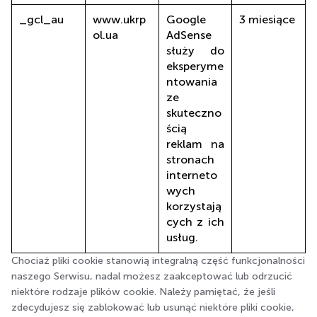
_gcl_au
www.ukrp
Google
3 miesiące
ol.ua
AdSense
służy do
eksperyme
ntowania
ze
skuteczno
ścią
reklam na
stronach
interneto
wych
korzystają
cych z ich
usług.
Chociaż pliki cookie stanowią integralną część funkcjonalności
naszego Serwisu, nadal możesz zaakceptować lub odrzucić
niektóre rodzaje plików cookie. Należy pamiętać, że jeśli
zdecydujesz się zablokować lub usunąć niektóre pliki cookie,