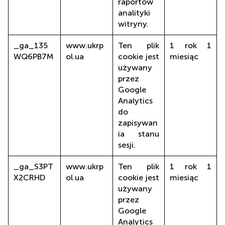
raportów
analityki
witryny.
_ga_135
www.ukrp
Ten plik
1 rok 1
WQ6PB7M
ol.ua
cookie jest
miesiąc
używany
przez
Google
Analytics
do
zapisywan
ia stanu
sesji.
_ga_S3PT
www.ukrp
Ten plik
1 rok 1
X2CRHD
ol.ua
cookie jest
miesiąc
używany
przez
Google
Analytics