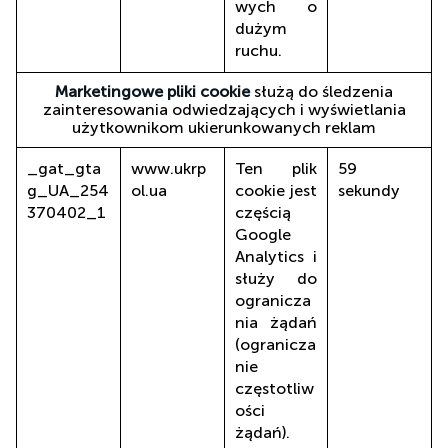
wych o
dużym
ruchu.
Marketingowe pliki cookie
służą do śledzenia
zainteresowania odwiedzających i wyświetlania
użytkownikom ukierunkowanych reklam
_gat_gta
www.ukrp
Ten plik
59
g_UA_254
ol.ua
cookie jest
sekundy
370402_1
częścią
Google
Analytics i
służy do
ogranicza
nia żądań
(ogranicza
nie
częstotliw
ości
żądań).