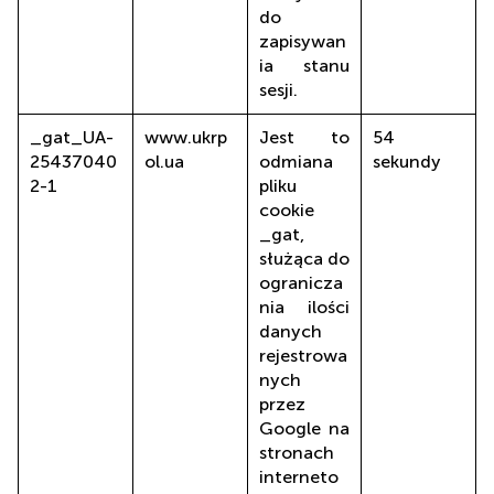
do
zapisywan
ia stanu
sesji.
_gat_UA-
www.ukrp
Jest to
54
25437040
ol.ua
odmiana
sekundy
2-1
pliku
cookie
_gat,
służąca do
ogranicza
nia ilości
danych
rejestrowa
nych
przez
Google na
stronach
interneto