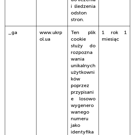
i śledzenia
odsłon
stron.
_ga
www.ukrp
Ten plik
1 rok 1
ol.ua
cookie
miesiąc
służy do
rozpozna
wania
unikalnych
użytkowni
ków
poprzez
przypisani
e losowo
wygenero
wanego
numeru
jako
identyfika