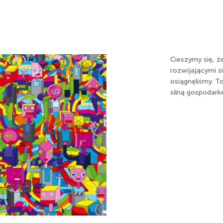
Cieszymy się, ż
rozwijającymi s
osiągnęliśmy. 
silną gospodark