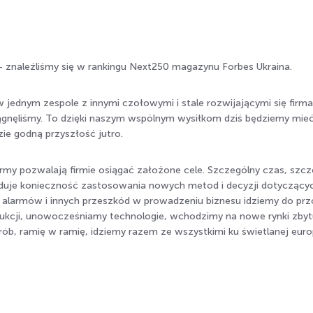
znaleźliśmy się w rankingu Next250 magazynu Forbes Ukraina.
 jednym zespole z innymi czołowymi i stale rozwijającymi się firmam
ągnęliśmy. To dzięki naszym wspólnym wysiłkom dziś będziemy mieć
ie godną przyszłość jutro.
firmy pozwalają firmie osiągać założone cele. Szczególny czas, szc
woduje konieczność zastosowania nowych metod i decyzji dotyczący
od alarmów i innych przeszkód w prowadzeniu biznesu idziemy do pr
ukcji, unowocześniamy technologie, wchodzimy na nowe rynki zbytu
ób, ramię w ramię, idziemy razem ze wszystkimi ku świetlanej europ