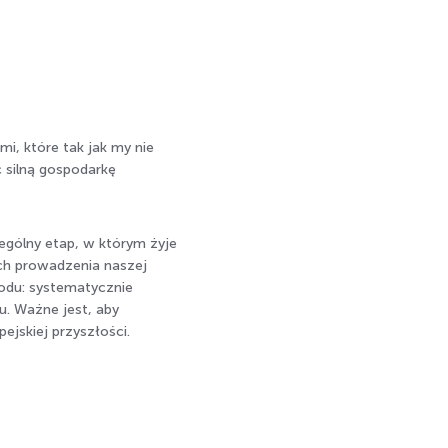
i, które tak jak my nie
 silną gospodarkę
zególny etap, w którym żyje
ch prowadzenia naszej
zodu: systematycznie
. Ważne jest, aby
ejskiej przyszłości.