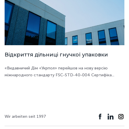
Відкриття дільниці гнучкої упаковки
«Видавничий Дім «Укрпол» перейшов на нову версію
міжнародного стандарту FSC-STD-40-004 Сертифіка...
Wir arbeiten seit 1997