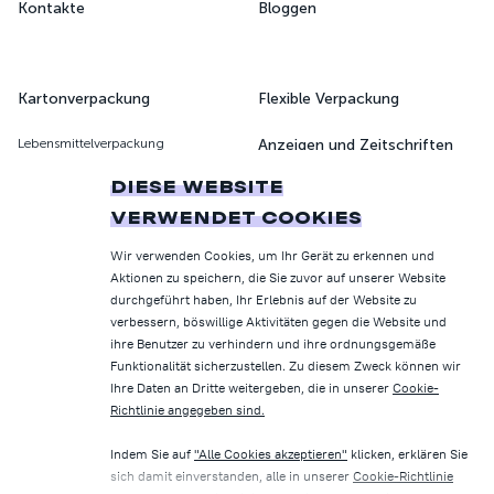
Kontakte
Bloggen
Kartonverpackung
Flexible Verpackung
Lebensmittelverpackung
Anzeigen und Zeitschriften
Pharmazeutische Verpackung
DIESE WEBSITE
Druck von Büchern und
Zeitschriften
VERWENDET COOKIES
Parfüm- und Kosmetikverpackungen
Wir verwenden Cookies, um Ihr Gerät zu erkennen und
Verpackung von
Haushaltsverpackung
Aktionen zu speichern, die Sie zuvor auf unserer Website
Kundenkarten
durchgeführt haben, Ihr Erlebnis auf der Website zu
Premium-Verpackung
verbessern, böswillige Aktivitäten gegen die Website und
ihre Benutzer zu verhindern und ihre ordnungsgemäße
Funktionalität sicherzustellen. Zu diesem Zweck können wir
Ihre Daten an Dritte weitergeben, die in unserer
Cookie-
Datenschutzhinweis
Richtlinie angegeben sind.
Nutzungsbedingungen
Indem Sie auf
"Alle Cookies akzeptieren"
klicken, erklären Sie
sich damit einverstanden, alle in unserer
Cookie-Richtlinie
Cookie-Richtlinie