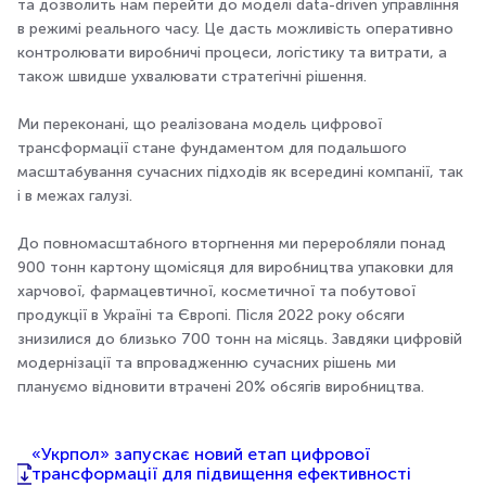
та дозволить нам перейти до моделі data-driven управління
в режимі реального часу. Це дасть можливість оперативно
контролювати виробничі процеси, логістику та витрати, а
також швидше ухвалювати стратегічні рішення.
Ми переконані, що реалізована модель цифрової
трансформації стане фундаментом для подальшого
масштабування сучасних підходів як всередині компанії, так
і в межах галузі.
До повномасштабного вторгнення ми переробляли понад
900 тонн картону щомісяця для виробництва упаковки для
харчової, фармацевтичної, косметичної та побутової
продукції в Україні та Європі. Після 2022 року обсяги
знизилися до близько 700 тонн на місяць. Завдяки цифровій
модернізації та впровадженню сучасних рішень ми
плануємо відновити втрачені 20% обсягів виробництва.
«Укрпол» запускає новий етап цифрової
трансформації для підвищення ефективності