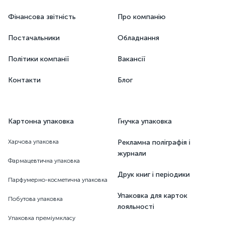
Фінансова звітність
Про компанію
Постачальники
Обладнання
Політики компанії
Вакансії
Контакти
Блог
Картонна упаковка
Гнучка упаковка
Харчова упаковка
Рекламна поліграфія і
журнали
Фармацевтична упаковка
Друк книг і періодики
Парфумерно-косметична упаковка
Упаковка для карток
Побутова упаковка
лояльності
Упаковка преміумкласу