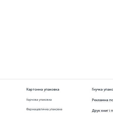
Картонна упаковка
Гнучка упак
Харчова упаковка
Рекламна по
Фармацевтична упаковка
Друк книг і 