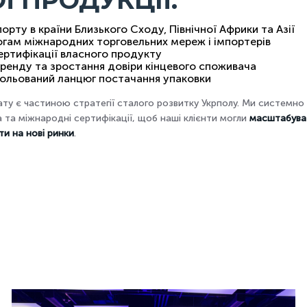
Ї ПРОДУКЦІЇ:
орту в країни Близького Сходу, Північної Африки та Азії
огам міжнародних торговельних мереж і імпортерів
ертифікації власного продукту
бренду та зростання довіри кінцевого споживача
рольований ланцюг постачання упаковки
ту є частиною стратегії сталого розвитку Укрполу. Ми системно 
та міжнародні сертифікації, щоб наші клієнти могли
масштабуват
ти на нові ринки
.