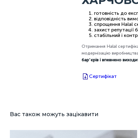
ХАРЧОВО
готовність до експ
відповідність вим
спрощення Halal с
захист репутації 
стабільний і конт
Отримання Halal сертифіка
модернізацію виробництва 
барʼєрів і впевнено виходи
Сертифікат
Вас також можуть зацікавити