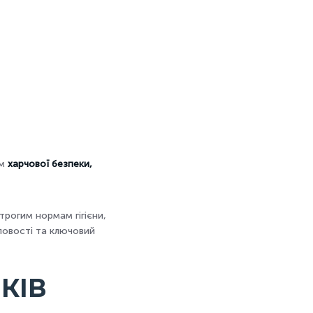
ам
харчової безпеки,
трогим нормам гігієни,
ловості та ключовий
КІВ